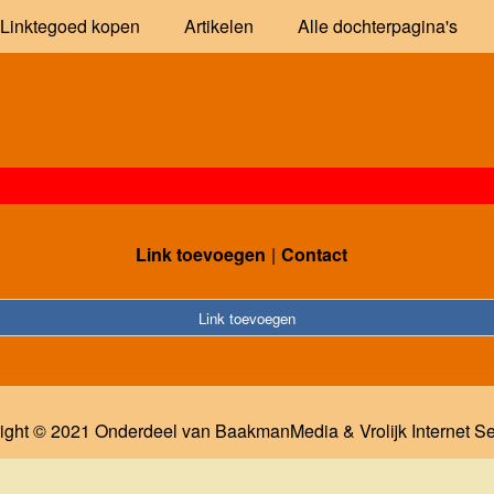
Linktegoed kopen
Artikelen
Alle dochterpagina's
Link toevoegen
Contact
Link toevoegen
ight © 2021 Onderdeel van
BaakmanMedia
&
Vrolijk Internet S